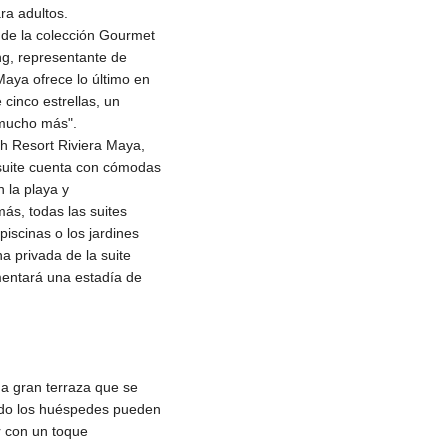
ra adultos.
 de la colección Gourmet
g, representante de
Maya ofrece lo último en
cinco estrellas, un
y mucho más".
ch Resort Riviera Maya,
a suite cuenta con cómodas
 la playa y
ás, todas las suites
iscinas o los jardines
a privada de la suite
imentará una estadía de
na gran terraza que se
undo los huéspedes pueden
r con un toque