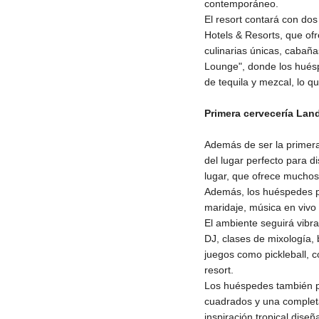
contemporáneo.
El resort contará con do
Hotels & Resorts, que ofr
culinarias únicas, cabañ
Lounge", donde los huésp
de tequila y mezcal, lo 
Primera cervecería Lan
Además de ser la primera
del lugar perfecto para d
lugar, que ofrece muchos a
Además, los huéspedes p
maridaje, música en vivo 
El ambiente seguirá vibra
DJ, clases de mixología,
juegos como pickleball, 
resort.
Los huéspedes también p
cuadrados y una completa
inspiración tropical diseñ