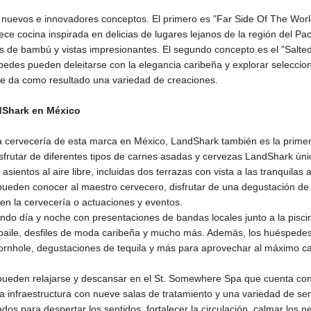
s nuevos e innovadores conceptos. El primero es "Far Side Of The Worl
ece cocina inspirada en delicias de lugares lejanos de la región del Pac
as de bambú y vistas impresionantes. El segundo concepto es el "Salte
edes pueden deleitarse con la elegancia caribeña y explorar seleccio
que da como resultado una variedad de creaciones.
dShark en México
 cervecería de esta marca en México, LandShark también es la primera
isfrutar de diferentes tipos de carnes asadas y cervezas LandShark ún
sientos al aire libre, incluidas dos terrazas con vista a las tranquilas
ueden conocer al maestro cervecero, disfrutar de una degustación de
en la cervecería o actuaciones y eventos.
ndo día y noche con presentaciones de bandas locales junto a la piscina
 baile, desfiles de moda caribeña y mucho más. Además, los huéspedes
cornhole, degustaciones de tequila y más para aprovechar al máximo 
ueden relajarse y descansar en el St. Somewhere Spa que cuenta co
 infraestructura con nueve salas de tratamiento y una variedad de ser
ados para despertar los sentidos, fortalecer la circulación, calmar los n