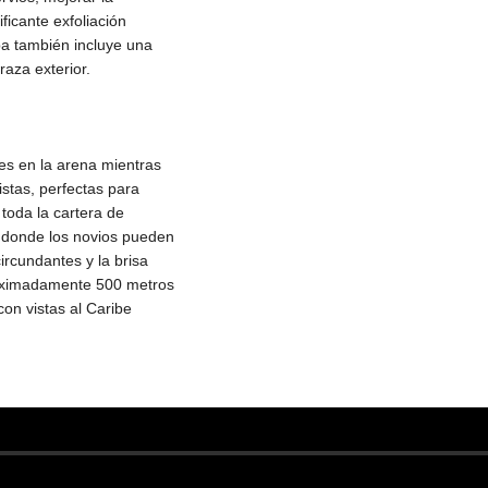
icante exfoliación
pa también incluye una
aza exterior.
es en la arena mientras
stas, perfectas para
toda la cartera de
, donde los novios pueden
ircundantes y la brisa
roximadamente 500 metros
on vistas al Caribe