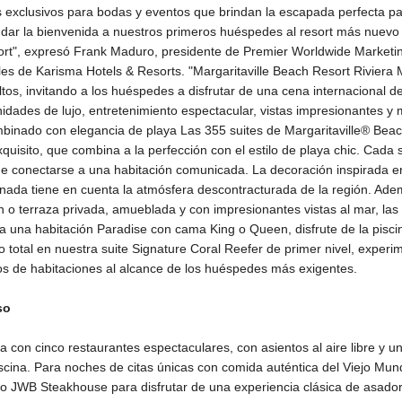
s exclusivos para bodas y eventos que brindan la escapada perfecta pa
ar la bienvenida a nuestros primeros huéspedes al resort más nuevo
rt", expresó Frank Maduro, presidente de Premier Worldwide Marketin
es de Karisma Hotels & Resorts. "Margaritaville Beach Resort Riviera 
os, invitando a los huéspedes a disfrutar de una cena internacional de 
nidades de lujo, entretenimiento espectacular, vistas impresionantes 
mbinado con elegancia de playa Las 355 suites de Margaritaville® Bea
quisito, que combina a la perfección con el estilo de playa chic. Cad
e conectarse a una habitación comunicada. La decoración inspirada en
ada tiene en cuenta la atmósfera descontracturada de la región. Adem
 o terraza privada, amueblada y con impresionantes vistas al mar, las p
ija una habitación Paradise con cama King o Queen, disfrute de la piscin
ujo total en nuestra suite Signature Coral Reefer de primer nivel, exper
pos de habitaciones al alcance de los huéspedes más exigentes.
so
a con cinco restaurantes espectaculares, con asientos al aire libre y u
iscina. Para noches de citas únicas con comida auténtica del Viejo M
, o JWB Steakhouse para disfrutar de una experiencia clásica de asado