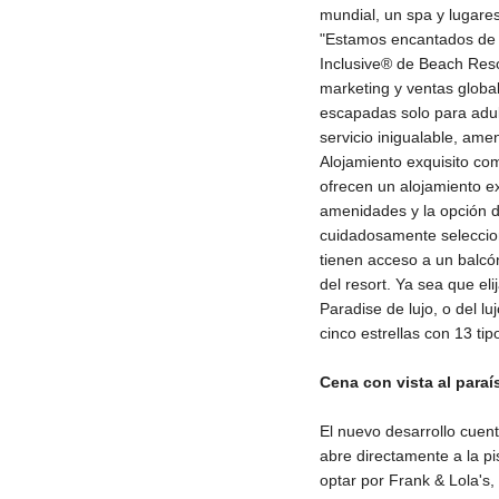
mundial, un spa y lugare
"Estamos encantados de d
Inclusive® de Beach Reso
marketing y ventas global
escapadas solo para adult
servicio inigualable, ame
Alojamiento exquisito co
ofrecen un alojamiento ex
amenidades y la opción d
cuidadosamente seleccion
tienen acceso a un balcón
del resort. Ya sea que el
Paradise de lujo, o del l
cinco estrellas con 13 ti
Cena con vista al paraí
El nuevo desarrollo cuent
abre directamente a la p
optar por Frank & Lola's