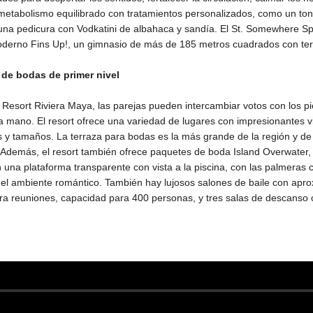
metabolismo equilibrado con tratamientos personalizados, como un tonif
 una pedicura con Vodkatini de albahaca y sandía. El St. Somewhere S
moderno Fins Up!, un gimnasio de más de 185 metros cuadrados con terr
 de bodas de primer nivel
 Resort Riviera Maya, las parejas pueden intercambiar votos con los pi
a mano. El resort ofrece una variedad de lugares con impresionantes vi
s y tamaños. La terraza para bodas es la más grande de la región y de 
 Además, el resort también ofrece paquetes de boda Island Overwater
 una plataforma transparente con vista a la piscina, con las palmeras c
l ambiente romántico. También hay lujosos salones de baile con ap
a reuniones, capacidad para 400 personas, y tres salas de descanso c