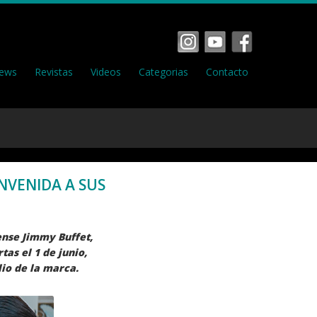
ews
Revistas
Videos
Categorias
Contacto
NVENIDA A SUS
ense Jimmy Buffet,
as el 1 de junio,
lio de la marca.