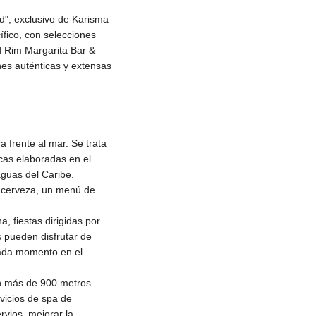
d", exclusivo de Karisma
ífico, con selecciones
d Rim Margarita Bar &
nes auténticas y extensas
 frente al mar. Se trata
icas elaboradas en el
 aguas del Caribe.
 cerveza, un menú de
, fiestas dirigidas por
 pueden disfrutar de
cada momento en el
n más de 900 metros
vicios de spa de
ervios, mejorar la